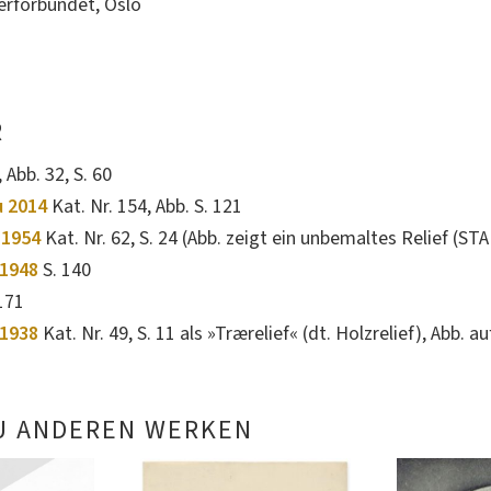
erforbundet, Oslo
R
 Abb. 32, S. 60
u 2014
Kat. Nr. 154, Abb. S. 121
 1954
Kat. Nr. 62, S. 24 (Abb. zeigt ein unbemaltes Relief (ST
1948
S. 140
171
 1938
Kat. Nr. 49, S. 11 als »Trærelief« (dt. Holzrelief), Abb. 
U ANDEREN WERKEN