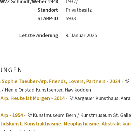
WVZ Schmidt/Weber 1948
1937/1
Standort
Privatbesitz
STARP-ID
5933
Letzte Änderung
9. Januar 2025
UNGEN
 Sophie Taeuber-Arp. Friends, Lovers, Partners - 2024
-
el / Henie Onstad Kunstsenter, Høvikodden
Arp. Heute ist Morgen - 2014
-
Aargauer Kunsthaus, Aarau
Arp - 1954
-
Kunstmuseum Bern / Kunstmuseum St. Gall
tidskunst. Konstruktivisme, Neoplasticisme, Abstrakt kuns