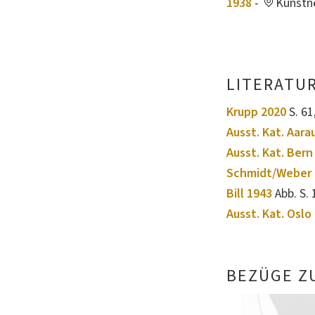
1938
-
Kunstn
LITERATU
Krupp 2020
S. 61,
Ausst. Kat. Aara
Ausst. Kat. Bern
Schmidt/Weber 
Bill 1943
Abb. S. 
Ausst. Kat. Oslo
BEZÜGE Z