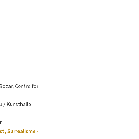
Bozar, Centre for
 / Kunsthalle
en
t, Surrealisme -