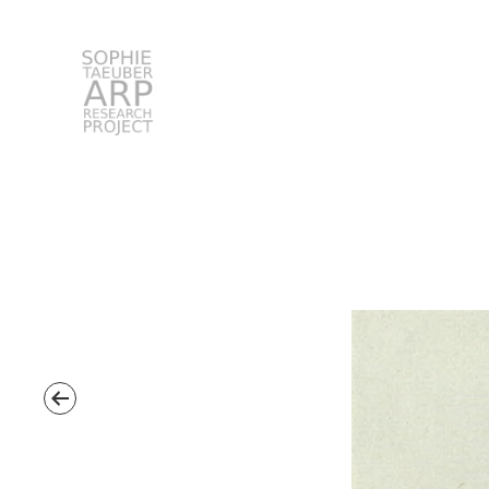
Sophie Taeuber-Arp
Suchen
nach: