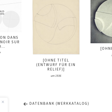
ION DANS
 NOIR SUR
...
[OHNE
7
[OHNE TITEL
(ENTWURF FÜR EIN
RELIEF)]
um 1936
DATENBANK (WERKKATALOG)