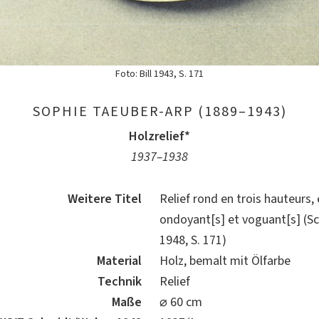
Foto: Bill 1943, S. 171
SOPHIE TAEUBER-ARP (1889–1943)
Holzrelief*
1937–1938
Weitere Titel
Relief rond en trois hauteurs,
ondoyant[s] et voguant[s] (
1948, S. 171)
Material
Holz, bemalt mit Ölfarbe
Technik
Relief
Maße
⌀ 60 cm