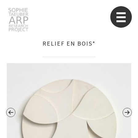
Sophie Taeuber-Arp
Re
RELIEF EN BOIS*
Suchen
nach: