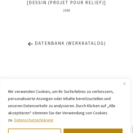
[DESSIN (PROJET POUR RELIEF)]
1936
DATENBANK (WERKKATALOG)
Wir verwenden Cookies, um Ihr Surferlebnis zu verbessern,
personalisierte Anzeigen oder Inhalte bereitzustellen und
IMPRESSUM
DATENSCHUTZ
unseren Datenverkehr zu analysieren. Durch Klicken auf „Alle
KONTAKT
WEBSITE BY
KINGMAICO
akzeptieren“ stimmen Sie der Verwendung von Cookies
zu.
Datenschutzerklärung
©
2026. Stiftung Arp e. V.,
Berlin/Rolandswerth und Gerhard-Marcks-