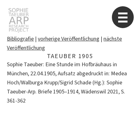
Sophie Taeuber-Arp
Re
Bibliografie
|
vorherige Veröffentlichung
|
nächste
Veröffentlichung
TAEUBER 1905
Suchen
Sophie Taeuber: Eine Stunde im Hofbräuhaus in
nach:
München, 22.04.1905, Aufsatz abgedruckt in: Medea
Hoch/Walburga Krupp/Sigrid Schade (Hg.): Sophie
Taeuber-Arp. Briefe 1905–1914, Wädenswil 2021, S.
361-362