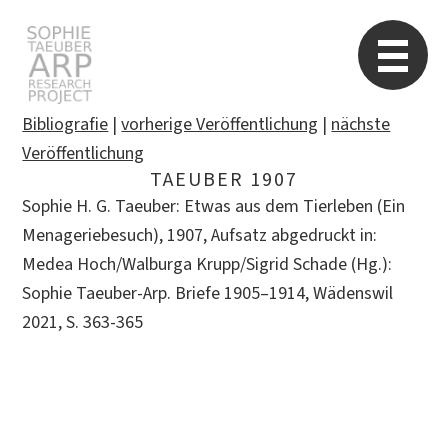
Sophie Taeuber-Arp
Re
Bibliografie
|
vorherige Veröffentlichung
|
nächste
Veröffentlichung
TAEUBER 1907
Suchen
Sophie H. G. Taeuber: Etwas aus dem Tierleben (Ein
nach:
Menageriebesuch), 1907, Aufsatz abgedruckt in:
Medea Hoch/Walburga Krupp/Sigrid Schade (Hg.):
Sophie Taeuber-Arp. Briefe 1905–1914, Wädenswil
2021, S. 363-365